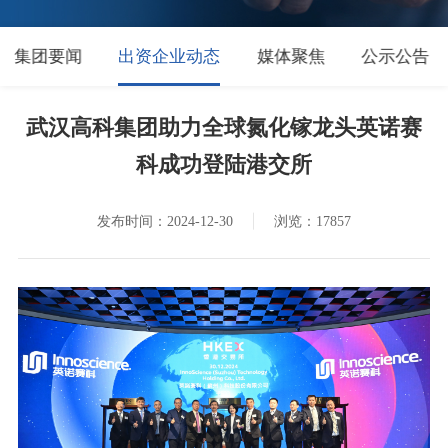
集团要闻
出资企业动态
媒体聚焦
公示公告
武汉高科集团助力全球氮化镓龙头英诺赛
科成功登陆港交所
发布时间：2024-12-30
浏览：17857