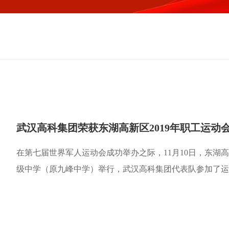
举报渠道
武汉高科集团荣获东湖高新区2019年职工运动
在第七届世界军人运动会成功举办之际，11月10日，东湖高
级中学（原九峰中学）举行，武汉高科集团代表队参加了运
冠军及4个单项第一名的优异成绩。东湖高新区2019年职
在进一步推动全民健身运动和美丽光谷建设。来自东湖高新
大职工踊跃参赛。经过精心选拔，武汉高科集团共有41名