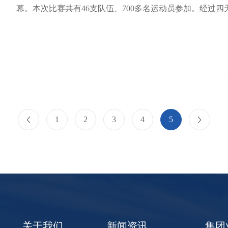
幕。本次比赛共有46支队伍、700多名运动员参加。经过
顽强拼搏荣获亚军。武汉高科集团公司董事长赵家新、总经
导观看比赛，为运动员们加油鼓劲！勉励队员们再接再厉，
立新功！
1
2
3
4
5
关于我们
新闻资讯
集团