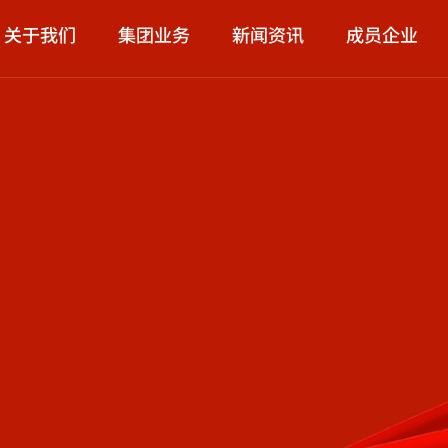
关于我们
集团业务
新闻资讯
成员企业