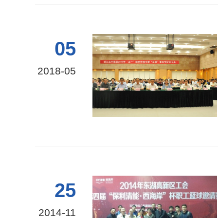
05
2018-05
25
2014-11