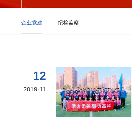
企业党建
纪检监察
党建快讯
组织架构
群团工作
工作动态
党务公开
党风廉政
党纪法规
12
2019-11