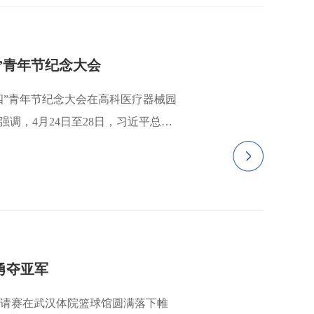
奥林匹克精神，精诚团结、
四”青年节纪念大会
五四”青年节纪念大会在高科医疗器械园
调，4月24日至28日，习近平总书
带发展和经济运行情况，考察光谷企
。期间，发表重要讲话、作出重要指
前和今后一个时期首要的政治任务和
要充分认识习总书记视察
勇夺亚军
邀请赛在武汉体院篮球馆圆满落下帷