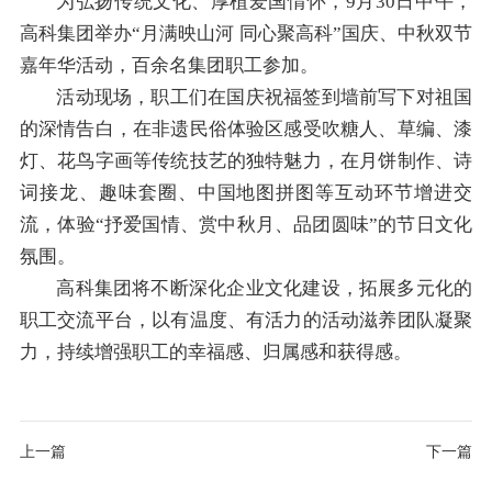
为弘扬传统文化、厚植爱国情怀，9月30日中午，
高科集团举办“月满映山河 同心聚高科”国庆、中秋双节
嘉年华活动，百余名集团职工参加。
活动现场，职工们在国庆祝福签到墙前写下对祖国
的深情告白，在非遗民俗体验区感受吹糖人、草编、漆
灯、花鸟字画等传统技艺的独特魅力，在月饼制作、诗
词接龙、趣味套圈、中国地图拼图等互动环节增进交
流，体验“抒爱国情、赏中秋月、品团圆味”的节日文化
氛围。
高科集团将不断深化企业文化建设，拓展多元化的
职
工交流平台，以有温度、有活力的活动滋养团队凝聚
力，持续增强
职
工的幸福感、归属感和获得感。
上一篇
下一篇