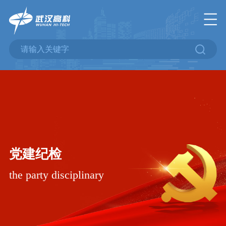
党建纪检
the party disciplinary